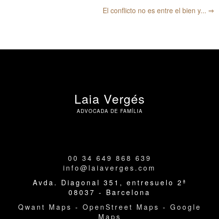
El conflicto no es entre el bien y... ⇒
Laia Vergés
ADVOCADA DE FAMÍLIA
00 34 649 868 639
info@laiaverges.com
Avda. Diagonal 351, entresuelo 2ª
08037 - Barcelona
Qwant Maps
-
OpenStreet Maps
-
Google
Maps