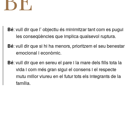
BÉ
Bé
: vull dir que l’ objectiu és minimitzar tant com es pugui
les conseqüències que implica qualsevol ruptura.
Bé
: vull dir que si hi ha menors, prioritzem el seu benestar
emocional i econòmic.
Bé
: vull dir que en sereu el pare i la mare dels fills tota la
vida i com més gran sigui el consens i el respecte
mutu millor viureu en el futur tots els integrants de la
família.
Bé
: vull dir que elaborem la millor guia per fer efectius tots
els drets que et corresponen.