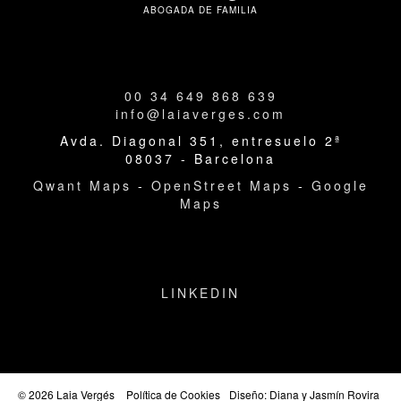
ABOGADA DE FAMILIA
00 34 649 868 639
info@laiaverges.com
Avda. Diagonal 351, entresuelo 2ª
08037 - Barcelona
Qwant Maps
-
OpenStreet Maps
-
Google
Maps
LINKEDIN
© 2026 Laia Vergés
Política de Cookies
Diseño: Diana y Jasmín Rovira