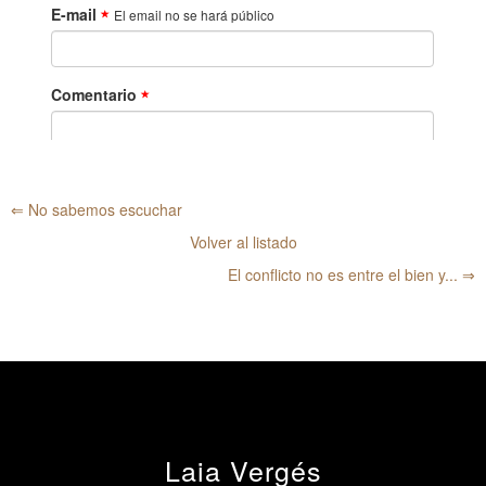
⇐ No sabemos escuchar
Volver al listado
El conflicto no es entre el bien y... ⇒
Laia Vergés